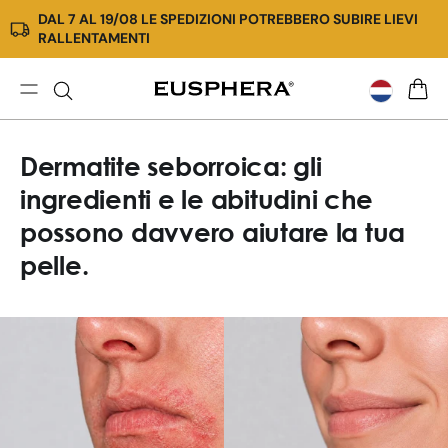
DAL 7 AL 19/08 LE SPEDIZIONI POTREBBERO SUBIRE LIEVI
Meteen
RALLENTAMENTI
naar de
content
Dermatite
WINK
seborroica:
gli
Dermatite seborroica: gli
ingredienti
e
ingredienti e le abitudini che
le
possono davvero aiutare la tua
abitudini
che
pelle.
possono
davve