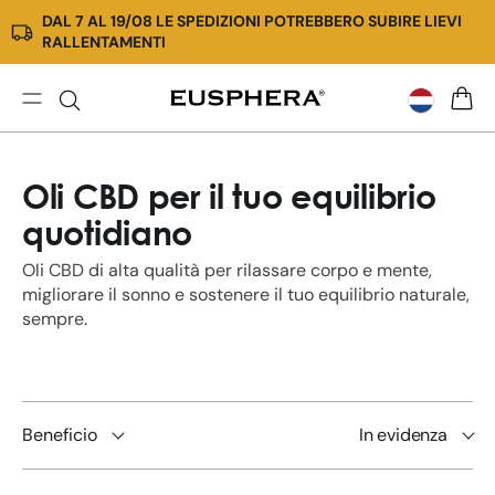
DAL 7 AL 19/08 LE SPEDIZIONI POTREBBERO SUBIRE LIEVI
Meteen
RALLENTAMENTI
naar de
content
CBD
WINK
Oil:
hoogwaardige
Oli CBD per il tuo equilibrio
cannabisolie
-
quotidiano
CBD
Oil
Oli CBD di alta qualità per rilassare corpo e mente,
migliorare il sonno e sostenere il tuo equilibrio naturale,
sempre.
Beneficio
In evidenza