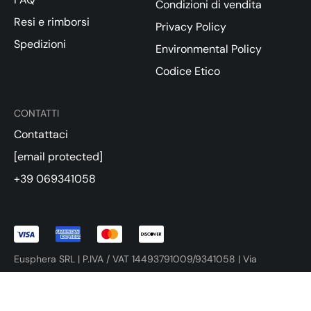
Condizioni di vendita
Resi e rimborsi
Privacy Policy
Spedizioni
Environmental Policy
Codice Etico
CONTATTI
Contattaci
[email protected]
+39 069341058
Eusphera SRL | P.IVA / VAT 14493791009/9341058 | Via
Variante di Cancelliera SNC 00072 Ariccia (RM)