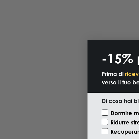
-15% 
Prima di
ricev
verso il tuo b
Di cosa hai b
Motivazione V
Dormire m
Ridurre str
Recuperare