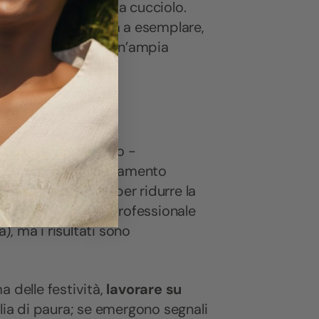
questi sintomi sin da cucciolo.
soggettivi da razza a esemplare,
sono applicare
a un’ampia
mentali
a volume controllato -
a contro-condizionamento
ard di riferimento per ridurre la
tanza e una guida professionale
, ma i risultati sono
 delle festività,
lavorare su
lia di paura; se emergono segnali