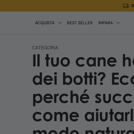
D
Meteen
naar de
content
ACQUISTA
BEST SELLER
IMPARA
CATEGORIA
Il tuo cane 
dei botti? E
perché suc
come aiutarl
modo natura