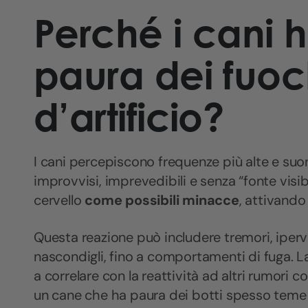
Perché i cani 
paura dei fuoc
d’artificio?
I cani percepiscono frequenze più alte e suon
improvvisi, imprevedibili e senza “fonte visib
cervello
come possibili minacce
, attivando
Questa reazione può includere tremori, ipervig
nascondigli, fino a comportamenti di fuga. La 
a correlare con la reattività ad altri rumori 
un cane che ha paura dei botti spesso teme 