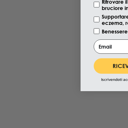
Ritrovare 
bruciore i
Supportare
eczema, ro
Benessere
Email
RICEV
Iscrivendoti ac