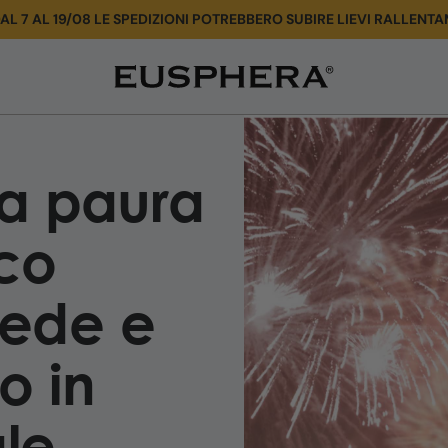
AL 7 AL 19/08 LE SPEDIZIONI POTREBBERO SUBIRE LIEVI RALLENTA
Cane
e
paura
ha paura
dei
fuochi
d'artificio:
cco
rimedi
naturali|
cede e
Eusphera
o in
le