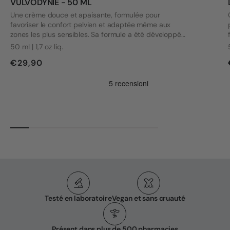
VULVODYNIE - 50 ML
Une crème douce et apaisante, formulée pour
favoriser le confort pelvien et adaptée même aux
zones les plus sensibles. Sa formule a été développée
en tenant compte des besoins des personnes
50 ml | 1,7 oz liq.
souffrant de vulvodynie et d'autres problèmes intimes.
€29,90
Testé en laboratoire
Vegan et sans cruauté
Présent dans plus de 500 pharmacies