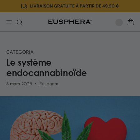
LIVRAISON GRATUITE À PARTIR DE 49,90 €
Ignorer
et passer
au
contenu
Le
PANIE
système
endocannabinoïde
:
CATEGORIA
rôle
Le système
et
fonctionnement.
endocannabinoïde
3 mars 2025
Eusphera