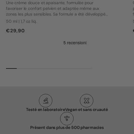
Une crème douce et apaisante, formulée pour
favoriser le confort pelvien et adaptée même aux
zones les plus sensibles. Sa formule a été développée
en tenant compte des besoins des personnes
50 ml | 1,7 oz liq.
souffrant de vulvodynie et d'autres problèmes intimes.
€29,90
Testé en laboratoire
Vegan et sans cruauté
Présent dans plus de 500 pharmacies