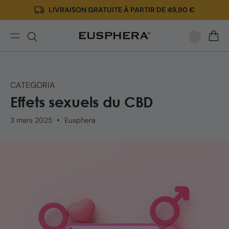
LIVRAISON GRATUITE À PARTIR DE 49,90 €
Ignorer
et passer
au
contenu
CBD
PANIE
et
vie
sexuelle:
CATEGORIA
les
Effets sexuels du CBD
effets
du
3 mars 2025
Eusphera
CBD
sur
la
sexualité