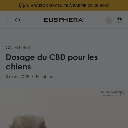
LIVRAISON GRATUITE À PARTIR DE 49,90 €
Ignorer
et passer
au
contenu
Dosage
PANIE
du
CBD
pour
CATEGORIA
chiens:
Dosage du CBD pour les
quelle
quantité
chiens
d'huile
utiliser?
3 mars 2025
Eusphera