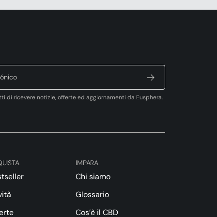
tti di ricevere notizie, offerte ed aggiornamenti da Eusphera.
UISTA
IMPARA
tseller
Chi siamo
ità
Glossario
erte
Cos’è il CBD