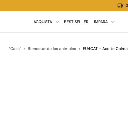
D
Ir
directamente
al
ACQUISTA
BEST SELLER
IMPARA
contenido
"Casa"
Bienestar de los animales
EU4CAT - Aceite Calman
Ir
directamente
a la
información
del
producto