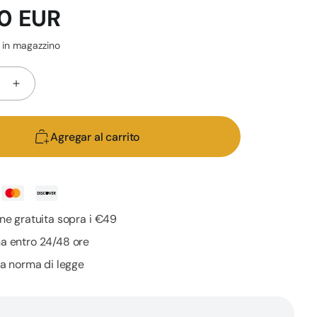
0 EUR
 in magazzino
Aumentar
d
cantidad
para
Agregar al carrito
EU4CAT
-
Aceite
te
Calmante
Natural
ne gratuita sopra i €49
para
a entro 24/48 ore
Gatos
 a norma di legge
Rico
en
as
Vitaminas