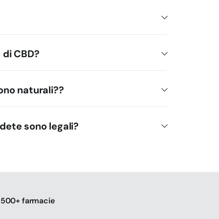
o di CBD?
sono naturali??
ndete sono legali?
n 500+ farmacie