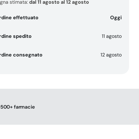
-
gna stimata:
dal 11 agosto al 12 agosto
10
ml
rdine effettuato
Oggi
rdine spedito
11 agosto
rdine consegnato
12 agosto
n 500+ farmacie