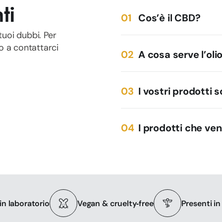
ti
Cos’è il CBD?
tuoi dubbi. Per
mo a contattarci
A cosa serve l’oli
I vostri prodotti 
I prodotti che ve
 in laboratorio
Vegan & cruelty‑free
Presenti i