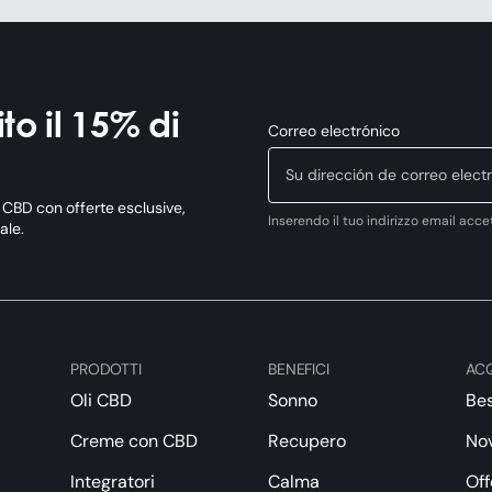
ito il 15% di
Correo electrónico
l CBD con offerte esclusive,
Inserendo il tuo indirizzo email acce
ale.
PRODOTTI
BENEFICI
ACQ
Oli CBD
Sonno
Bes
Creme con CBD
Recupero
Nov
Integratori
Calma
Off