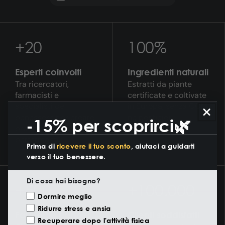
+20
100%
Esperti coinvolti
Ingredienti naturali
Tra ricercatori,
Estratti da piante
farmacisti e
certificate e coltivate
specialisti del
in Europa, senza OGM
benessere per creare
né pesticidi.
-15% per scoprirci🌿
prodotti sicuri e
performanti.
Prima di
ricevere il tuo sconto
, aiutaci a guidarti
verso il tuo benessere.
Di cosa hai bisogno?
+500
+100.000
Motivazione Visita
Dormire meglio
Ridurre stress e ansia
Farmacie partner
Clienti soddisfatti
Recuperare dopo l'attività fisica