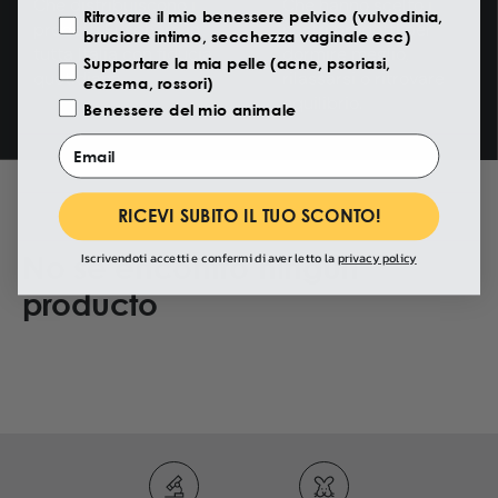
Che distribuiscono i
Che hanno scelto i
Ritrovare il mio benessere pelvico (vulvodinia,
prodotti Eusphera in
nostri prodotti per
bruciore intimo, secchezza vaginale ecc)
tutta Italia con fiducia
dormire meglio,
Supportare la mia pelle (acne, psoriasi,
quotidiana.
rilassarsi o ritrovare
eczema, rossori)
equilibrio.
Benessere del mio animale
Email
RICEVI SUBITO IL TUO SCONTO!
No se encontró ningún
Iscrivendoti accetti e confermi di aver letto la
privacy policy
producto