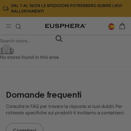
DAL 7 AL 19/08 LE SPEDIZIONI POTREBBERO SUBIRE LIEVI
Ir
RALLENTAMENTI
directamente
al
contenido
Store
CARRI
Locator
No stores found in this area
Domande frequenti
Consulta le FAQ per trovare la risposta ai tuoi dubbi. Per
richieste specifiche sui prodotti ti invitiamo a contattarci
Contattaci