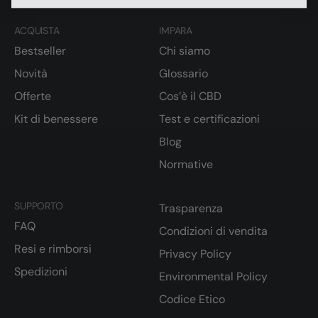
ACQUISTA
IMPARA
Bestseller
Chi siamo
Novità
Glossario
Offerte
Cos’è il CBD
Kit di benessere
Test e certificazioni
Blog
Normative
SUPPORTO
Trasparenza
FAQ
Condizioni di vendita
Resi e rimborsi
Privacy Policy
Spedizioni
Environmental Policy
Codice Etico