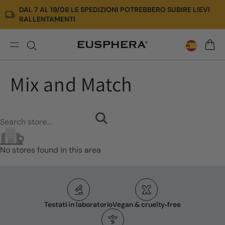
DAL 7 AL 19/08 LE SPEDIZIONI POTREBBERO SUBIRE LIEVI
Ir
RALLENTAMENTI
directamente
al
contenido
Mix
CARRI
and
Match
Mix and Match
No stores found in this area
Testati in laboratorio
Vegan & cruelty‑free