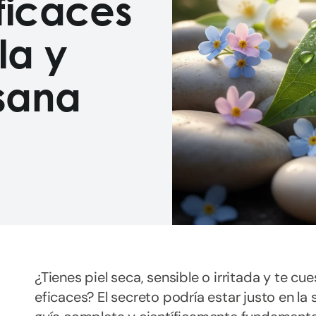
ficaces
la y
sana
¿Tienes piel seca, sensible o irritada y te cu
eficaces? El secreto podría estar justo en la