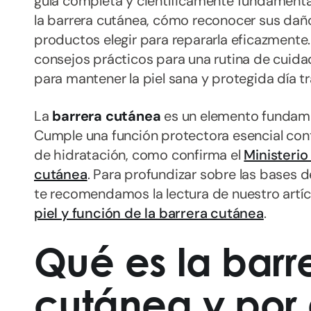
guía completa y científicamente fundament
la barrera cutánea, cómo reconocer sus daño
productos elegir para repararla eficazment
consejos prácticos para una rutina de cuidad
para mantener la piel sana y protegida día tr
La
barrera cutánea
es un elemento fundament
Cumple una función protectora esencial cont
de hidratación, como confirma el
Ministerio
cutánea
. Para profundizar sobre las bases de
te recomendamos la lectura de nuestro artí
piel y función de la barrera cutánea
.
Qué es la barr
cutánea y por