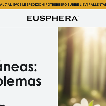
AL 7 AL 19/08 LE SPEDIZIONI POTREBBERO SUBIRE LIEVI RALLENTA
Barrera
Cutánea:
Funciones,
Problemas
y
Soluciones
áneas:
para
Repararla
oblemas