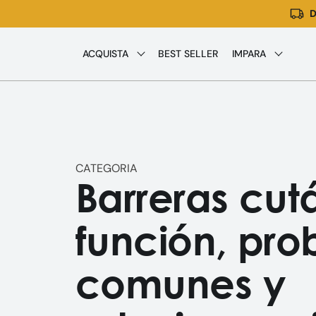
D
Ir
directamente
al
ACQUISTA
BEST SELLER
IMPARA
contenido
CATEGORIA
Barreras cut
función, pr
comunes y