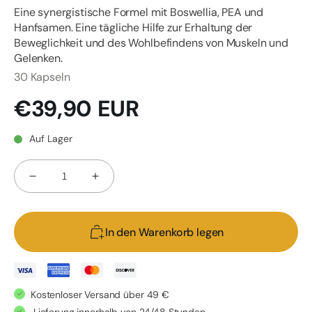
Eine synergistische Formel mit Boswellia, PEA und
Hanfsamen. Eine tägliche Hilfe zur Erhaltung der
Beweglichkeit und des Wohlbefindens von Muskeln und
Gelenken.
30 Kapseln
Normaler
€39,90 EUR
Preis
Auf Lager
Anzahl
Verringere
Erhöhe
die
die
Menge
Menge
In den Warenkorb legen
für
für
EU4DOL
EU4DOL
PLUS
PLUS
-
-
Kostenloser Versand über 49 €
Natürliches
Natürliches