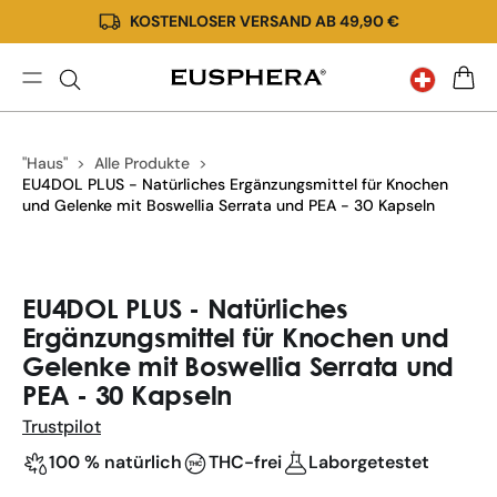
KOSTENLOSER VERSAND AB 49,90 €
Direkt
zum
Inhalt
EU4DOL
WARE
Plus
Kapsel
"Haus"
Alle Produkte
EU4DOL PLUS - Natürliches Ergänzungsmittel für Knochen
und Gelenke mit Boswellia Serrata und PEA - 30 Kapseln
Zu
Produktinformationen
EU4DOL PLUS - Natürliches
springen
Ergänzungsmittel für Knochen und
Gelenke mit Boswellia Serrata und
PEA - 30 Kapseln
Trustpilot
100 % natürlich
THC-frei
Laborgetestet