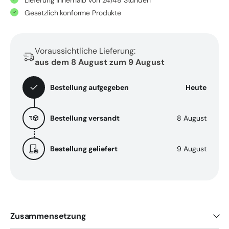
Lieferung innerhalb von 24/48 Stunden
Ergänzungsmittel
Ergänzungsmittel
Gesetzlich konforme Produkte
für
für
Knochen
Knochen
und
und
Voraussichtliche Lieferung:
Gelenke
Gelenke
aus dem 8 August zum 9 August
mit
mit
Boswellia
Boswellia
Bestellung aufgegeben
Heute
Serrata
Serrata
und
und
Bestellung versandt
8 August
PEA
PEA
-
-
30
30
Bestellung geliefert
9 August
Kapseln
Kapseln
Zusammensetzung