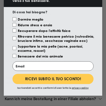
verso il tuo benessere.
Di cosa hai bisogno?
VERSAND UND LIEFERUNG
Motivazione Visita
Dormire meglio
Ridurre stress e ansia
Wie lange dauert der Versand?
Recuperare dopo l'attività fisica
Ritrovare il mio benessere pelvico (vulvodinia,
bruciore intimo, secchezza vaginale ecc)
Wie viel kostet der Versand?
Supportare la mia pelle (acne, psoriasi,
eczema, rossori)
Benessere del mio animale
Wie kann ich meine Bestellung verfolgen?
Email
Was soll ich tun, wenn das Paket beschädigt
RICEVI SUBITO IL TUO SCONTO!
ankommt?
Iscrivendoti accetti e confermi di aver letto la
privacy policy
Kann ich meine Bestellung in einer Filiale abholen?