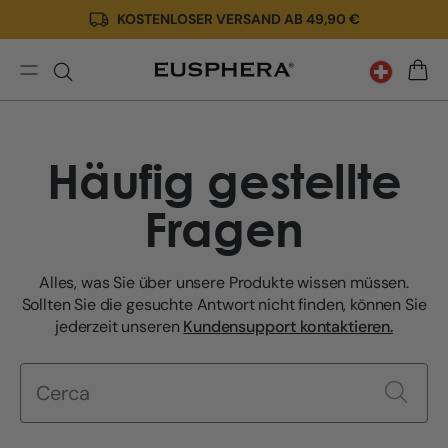
KOSTENLOSER VERSAND AB 49,90 €
Direkt
zum
Inhalt
Häufig
WARE
gestellte
Fragen
Häufig gestellte
Fragen
Alles, was Sie über unsere Produkte wissen müssen.
Sollten Sie die gesuchte Antwort nicht finden, können Sie
jederzeit unseren
Kundensupport kontaktieren.