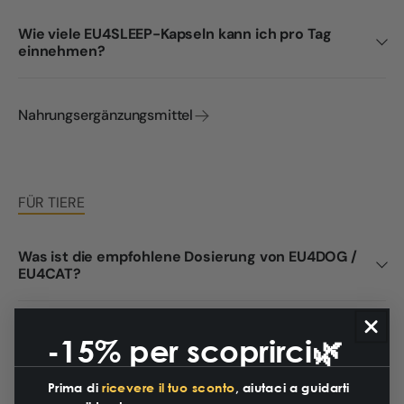
Wie viele EU4SLEEP-Kapseln kann ich pro Tag
einnehmen?
Nahrungsergänzungsmittel
FÜR TIERE
Was ist die empfohlene Dosierung von EU4DOG /
EU4CAT?
Ist EU4DOG für Hunde aller Größen geeignet?
-15% per scoprirci🌿
Prima di
ricevere il tuo sconto
, aiutaci a guidarti
Tierische Öle