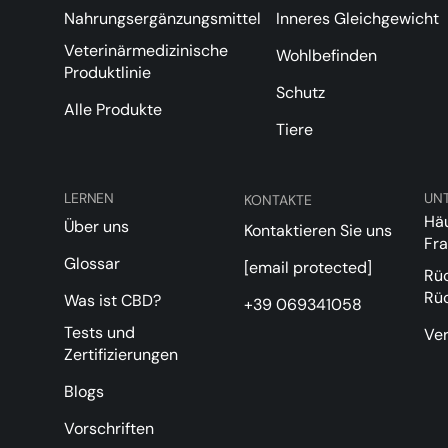
Nahrungsergänzungsmittel
Inneres Gleichgewicht
Veterinärmedizinische
Wohlbefinden
Produktlinie
Schutz
Alle Produkte
Tiere
LERNEN
UN
KONTAKTE
Häu
Über uns
Kontaktieren Sie uns
Fr
Glossar
[email protected]
Rü
Rü
Was ist CBD?
+39 069341058
Tests und
Ve
Zertifizierungen
Blogs
Vorschriften