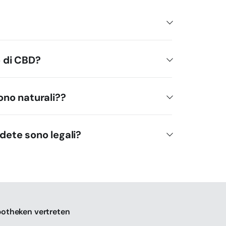
o di CBD?
sono naturali??
ndete sono legali?
potheken vertreten