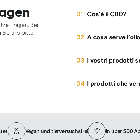
Fragen
Cos’è il CBD?
hre Fragen. Bei
Sie uns bitte.
A cosa serve l’oli
I vostri prodotti 
I prodotti che ve
tet
Vegan und tierversuchsfrei
In über 500 A