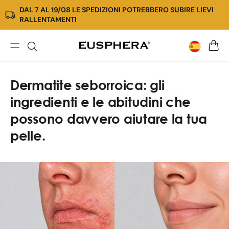
DAL 7 AL 19/08 LE SPEDIZIONI POTREBBERO SUBIRE LIEVI
Ir
RALLENTAMENTI
directamente
al
contenido
Dermatite
CARRI
seborroica:
gli
Dermatite seborroica: gli
ingredienti
e
ingredienti e le abitudini che
le
possono davvero aiutare la tua
abitudini
che
pelle.
possono
davve