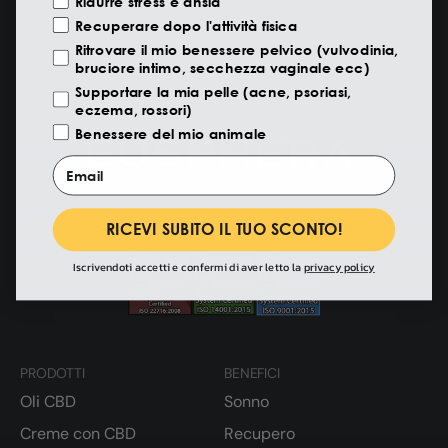
Ridurre stress e ansia
Inserendo il tuo indirizzo email accetti di ricevere notizie, offerte ed
Recuperare dopo l'attività fisica
aggiornamenti da Eusphera.
Ritrovare il mio benessere pelvico (vulvodinia,
bruciore intimo, secchezza vaginale ecc)
Supportare la mia pelle (acne, psoriasi,
eczema, rossori)
Benessere del mio animale
Email
RICEVI SUBITO IL TUO SCONTO!
Iscrivendoti accetti e confermi di aver letto la
privacy policy
PRODOTTI
BENEFICI
Oli CBD
Sonno
Creme con CBD
Recupero