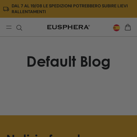
DAL 7 AL 19/08 LE SPEDIZIONI POTREBBERO SUBIRE LIEVI
Ir
RALLENTAMENTI
directamente
al
contenido
Default
CARRI
Blog
Default Blog