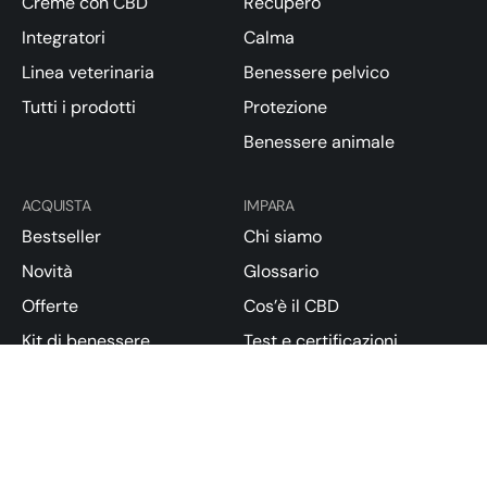
Creme con CBD
Recupero
Integratori
Calma
Linea veterinaria
Benessere pelvico
Tutti i prodotti
Protezione
Benessere animale
ACQUISTA
IMPARA
Bestseller
Chi siamo
Novità
Glossario
Offerte
Cos’è il CBD
Kit di benessere
Test e certificazioni
Blog
Normative
SUPPORTO
Trasparenza