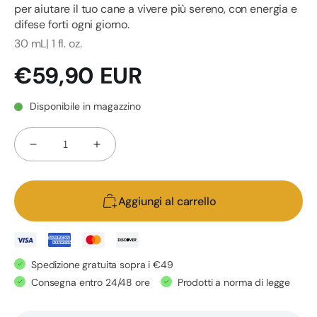
per aiutare il tuo cane a vivere più sereno, con energia e
difese forti ogni giorno.
30 mL| 1 fl. oz.
Prezzo
€59,90 EUR
di
listino
Disponibile in magazzino
Quantità
Diminuisci
Aumenta
quantità
quantità
per
per
Aggiungi al carrello
CBD
CBD
OIL
OIL
DOG
DOG
-
-
Spedizione gratuita sopra i €49
Olio
Olio
Consegna entro 24/48 ore
Prodotti a norma di legge
rilassante
rilassante
per
per