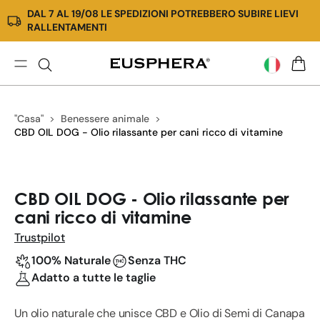
DAL 7 AL 19/08 LE SPEDIZIONI POTREBBERO SUBIRE LIEVI
Vai
RALLENTAMENTI
direttamente
ai
contenuti
EU4DOG
CARR
|
Il
"Casa"
Benessere animale
miglior
CBD OIL DOG - Olio rilassante per cani ricco di vitamine
olio
CBD
per
Passa
cani
alle
CBD OIL DOG - Olio rilassante per
contro
informazioni
cani ricco di vitamine
ansia
sul
ed
prodotto
Trustpilot
epilessia
100% Naturale
Senza THC
Adatto a tutte le taglie
Un olio naturale che unisce CBD e Olio di Semi di Canapa