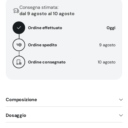
cani
cani
Consegna stimata:
ricco
ricco
dal 9 agosto al 10 agosto
di
di
vitamine
vitamine
Ordine effettuato
Oggi
Ordine spedito
9 agosto
Ordine consegnato
10 agosto
Composizione
Dosaggio